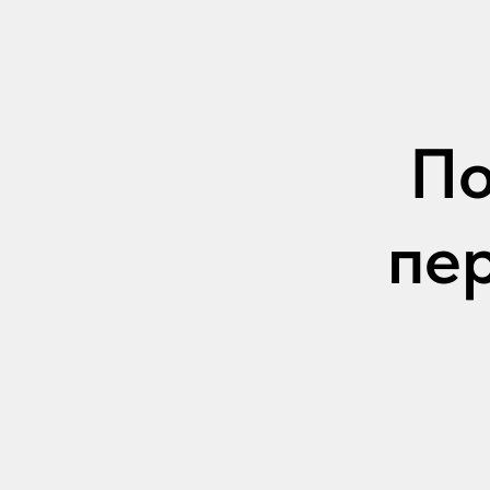
По
пе