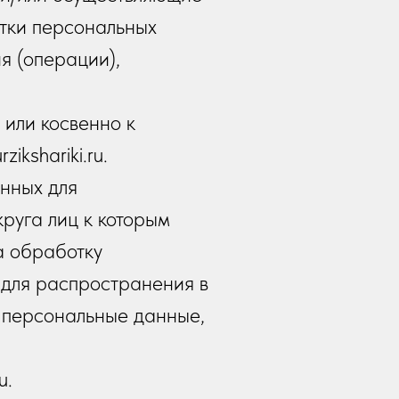
тки персональных
я (операции),
или косвенно к
kshariki.ru.
нных для
руга лиц к которым
а обработку
для распространения в
 персональные данные,
u.