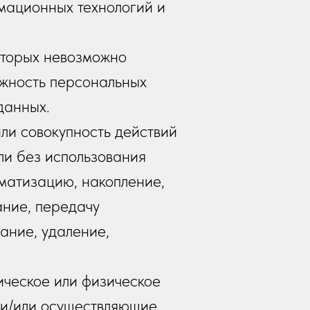
мационных технологий и
оторых невозможно
жность персональных
данных.
ли совокупность действий
ли без использования
ематизацию, накопление,
ание, передачу
ание, удаление,
ическое или физическое
 и/или осуществляющие